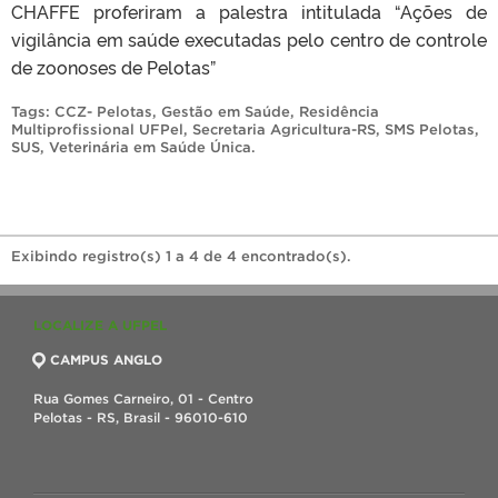
CHAFFE proferiram a palestra intitulada “Ações de
vigilância em saúde executadas pelo centro de controle
de zoonoses de Pelotas”
Tags:
CCZ- Pelotas
,
Gestão em Saúde
,
Residência
Multiprofissional UFPel
,
Secretaria Agricultura-RS
,
SMS Pelotas
,
SUS
,
Veterinária em Saúde Única
.
Exibindo registro(s) 1 a 4 de 4 encontrado(s).
LOCALIZE A UFPEL
CAMPUS ANGLO
Rua Gomes Carneiro, 01 - Centro
Pelotas - RS, Brasil - 96010-610