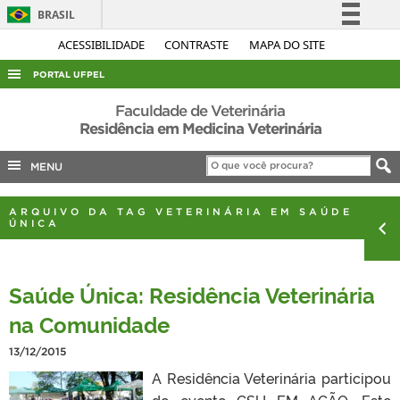
BRASIL
Simplifique!
ACESSIBILIDADE
CONTRASTE
MAPA DO SITE
Comunica BR
PORTAL UFPEL
Participe
ACESSO À INFORMAÇÃO
Faculdade de Veterinária
Acesso à informação
Residência em Medicina Veterinária
AUDITORIA
Legislação
MENU
COBALTO
Canais
CONCURSOS
ARQUIVO DA TAG VETERINÁRIA EM SAÚDE
ÚNICA
EDITAIS
INTERNACIONAL
Saúde Única: Residência Veterinária
OUVIDORIA
na Comunidade
PORTARIAS
TELEFONES
13/12/2015
A Residência Veterinária participou