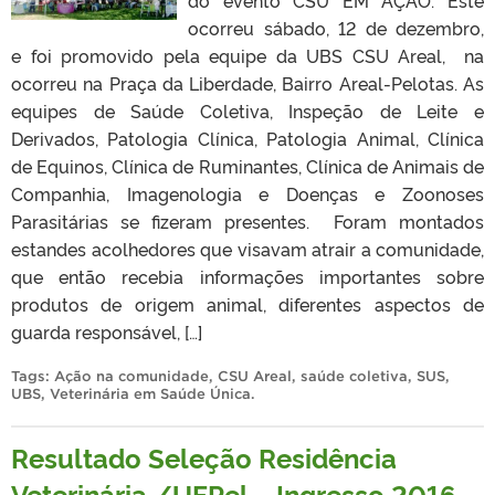
do evento CSU EM AÇÃO. Este
ocorreu sábado, 12 de dezembro,
e foi promovido pela equipe da UBS CSU Areal, na
ocorreu na Praça da Liberdade, Bairro Areal-Pelotas. As
equipes de Saúde Coletiva, Inspeção de Leite e
Derivados, Patologia Clínica, Patologia Animal, Clínica
de Equinos, Clínica de Ruminantes, Clínica de Animais de
Companhia, Imagenologia e Doenças e Zoonoses
Parasitárias se fizeram presentes. Foram montados
estandes acolhedores que visavam atrair a comunidade,
que então recebia informações importantes sobre
produtos de origem animal, diferentes aspectos de
guarda responsável, […]
Tags:
Ação na comunidade
,
CSU Areal
,
saúde coletiva
,
SUS
,
UBS
,
Veterinária em Saúde Única
.
Resultado Seleção Residência
Veterinária /UFPel – Ingresso 2016