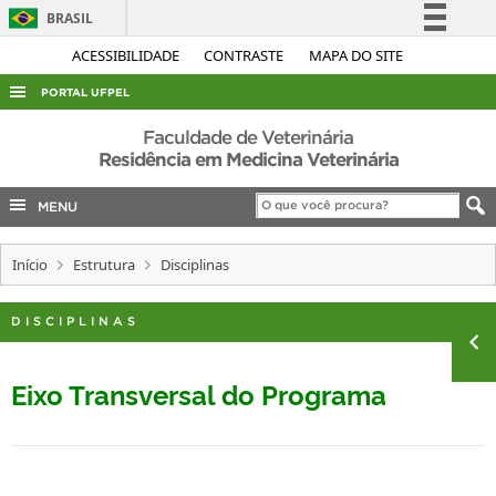
BRASIL
Simplifique!
ACESSIBILIDADE
CONTRASTE
MAPA DO SITE
Comunica BR
PORTAL UFPEL
Participe
ACESSO À INFORMAÇÃO
Faculdade de Veterinária
Acesso à informação
Residência em Medicina Veterinária
AUDITORIA
Legislação
MENU
COBALTO
Canais
CONCURSOS
Início
Estrutura
Disciplinas
EDITAIS
INTERNACIONAL
DISCIPLINAS
OUVIDORIA
Eixo Transversal do Programa
PORTARIAS
TELEFONES