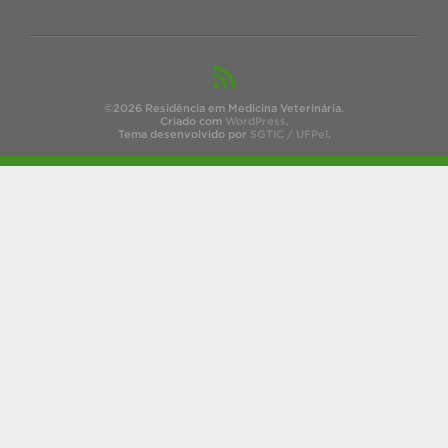
©2026 Residência em Medicina Veterinária.
Criado com
WordPress
.
Tema desenvolvido por
SGTIC / UFPel
.