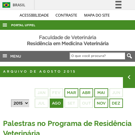
BRASIL
Simplifique!
ACESSIBILIDADE
CONTRASTE
MAPA DO SITE
Comunica BR
PORTAL UFPEL
Participe
ACESSO À INFORMAÇÃO
Faculdade de Veterinária
Acesso à informação
Residência em Medicina Veterinária
AUDITORIA
Legislação
MENU
COBALTO
Canais
CONCURSOS
ARQUIVO DE AGOSTO 2015
EDITAIS
INTERNACIONAL
JAN
FEV
MAR
ABR
MAI
JUN
OUVIDORIA
JUL
AGO
SET
OUT
NOV
DEZ
PORTARIAS
TELEFONES
Palestras no Programa de Residência
Veterinária