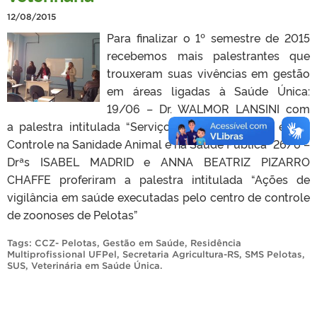
12/08/2015
Para finalizar o 1º semestre de 2015
recebemos mais palestrantes que
trouxeram suas vivências em gestão
em áreas ligadas à Saúde Única:
19/06 – Dr. WALMOR LANSINI com
a palestra intitulada “Serviço Veterinário Oficial e seu
Controle na Sanidade Animal e na Saúde Pública” 26/6 –
Drªs ISABEL MADRID e ANNA BEATRIZ PIZARRO
CHAFFE proferiram a palestra intitulada “Ações de
vigilância em saúde executadas pelo centro de controle
de zoonoses de Pelotas”
Tags:
CCZ- Pelotas
,
Gestão em Saúde
,
Residência
Multiprofissional UFPel
,
Secretaria Agricultura-RS
,
SMS Pelotas
,
SUS
,
Veterinária em Saúde Única
.