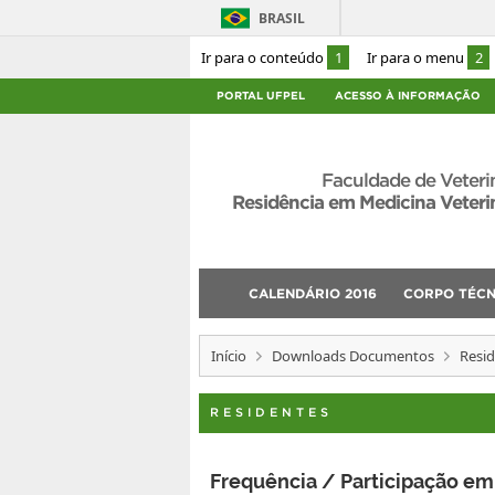
BRASIL
Ir para o conteúdo
1
Ir para o menu
2
PORTAL UFPEL
ACESSO À INFORMAÇÃO
Faculdade de Veteri
Residência em Medicina Veteri
CALENDÁRIO 2016
CORPO TÉCN
Início
Downloads Documentos
Resi
RESIDENTES
Frequência / Participação em 