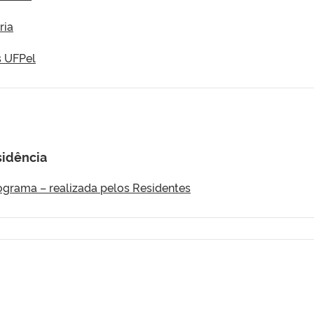
ria
 UFPel
sidência
ograma – realizada pelos Residentes