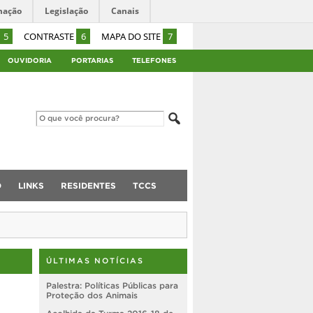
mação
Legislação
Canais
5
CONTRASTE
6
MAPA DO SITE
7
OUVIDORIA
PORTARIAS
TELEFONES
O
LINKS
RESIDENTES
TCCS
ÚLTIMAS NOTÍCIAS
Palestra: Políticas Públicas para
Proteção dos Animais