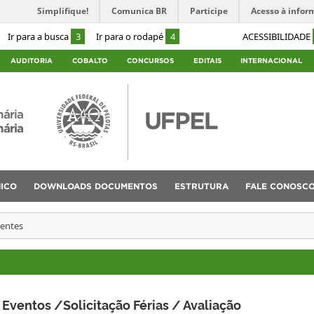
Simplifique!
Comunica BR
Participe
Acesso à infor
Ir para a busca
3
Ir para o rodapé
4
ACESSIBILIDADE
AUDITORIA
COBALTO
CONCURSOS
EDITAIS
INTERNACIONAL
nária
nária
ICO
DOWNLOADS DOCUMENTOS
ESTRUTURA
FALE CONOSC
dentes
Eventos /Solicitação Férias / Avaliação