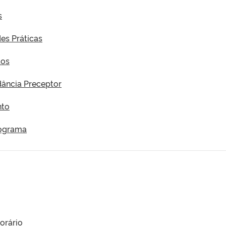
s
des Práticas
tos
dância Preceptor
nto
rograma
orário