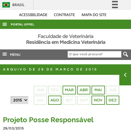
BRASIL
Simplifique!
ACESSIBILIDADE
CONTRASTE
MAPA DO SITE
Comunica BR
PORTAL UFPEL
Participe
ACESSO À INFORMAÇÃO
Faculdade de Veterinária
Acesso à informação
Residência em Medicina Veterinária
AUDITORIA
Legislação
MENU
COBALTO
Canais
CONCURSOS
ARQUIVO DE 29 DE MARÇO DE 2015
EDITAIS
INTERNACIONAL
JAN
FEV
MAR
ABR
MAI
JUN
OUVIDORIA
JUL
AGO
SET
OUT
NOV
DEZ
PORTARIAS
TELEFONES
Projeto Posse Responsável
29/03/2015