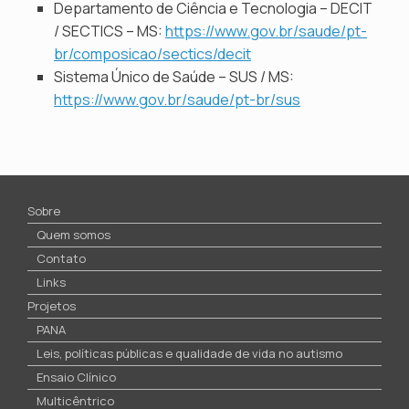
Departamento de Ciência e Tecnologia – DECIT
/ SECTICS – MS:
https://www.gov.br/saude/pt-
br/composicao/sectics/decit
Sistema Único de Saúde – SUS / MS:
https://www.gov.br/saude/pt-br/sus
Sobre
Quem somos
Contato
Links
Projetos
PANA
Leis, políticas públicas e qualidade de vida no autismo
Ensaio Clínico
Multicêntrico