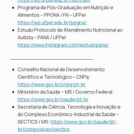
https://wp.ufpel.edu.br/nutricao/
Programa de Pós-Graduação em Nutrição e
Alimentos – PPGNA / FN – UFPel:
https://wp.ufpel.edu.br/ppgna/
Estudo Protocolo de Atendimento Nutricional ao
Autista – PANA / UFPel:
https://www.instagram.com/estudopana/
_________________________
Conselho Nacional de Desenvolvimento
Científico e Tecnológico – CNPq:
https://www.gov.br/cnpq/pt-br
Ministério da Saúde – MS / Governo Federal:
https://www.gov.br/saude/pt-br
Secretaria de Ciência, Tecnologia e Inovação e
do Complexo Econômico-Industrial da Saúde –
SECTICS / MS:
https://www.gov.br/saude/pt-
br/composicao/sectics