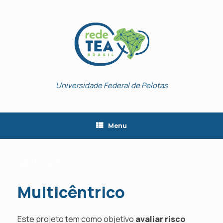
Skip
to
content
Universidade Federal de Pelotas
Menu
Multicêntrico
Multicêntrico
Este projeto tem como objetivo
avaliar risco