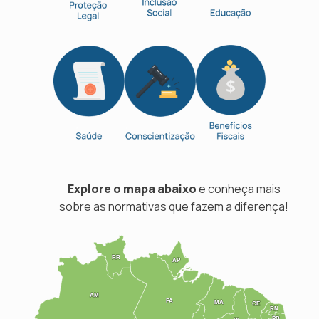
Explore o mapa abaixo
e conheça mais
sobre as normativas que fazem a diferença!
RR
RR
AP
AP
AM
AM
PA
PA
MA
MA
CE
CE
RN
RN
PB
PB