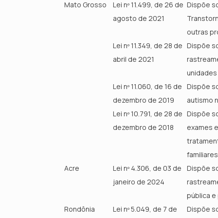
Mato Grosso
Lei nº 11.499, de 26 de
Dispõe so
agosto de 2021
Transtorn
outras pr
Lei nº 11.349, de 28 de
Dispõe so
abril de 2021
rastream
unidades 
Lei nº 11.060, de 16 de
Dispõe s
dezembro de 2019
autismo n
Lei nº 10.791, de 28 de
Dispõe so
dezembro de 2018
exames e
tratament
familiare
Acre
Lei nº 4.306, de 03 de
Dispõe so
janeiro de 2024
rastream
pública e
Rondônia
Lei nº 5.049, de 7 de
Dispõe so