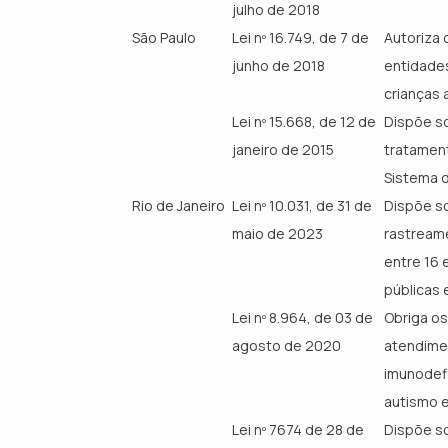
julho de 2018
São Paulo
Lei nº 16.749, de 7 de
Autoriza 
junho de 2018
entidade
crianças 
Lei nº 15.668, de 12 de
Dispõe so
janeiro de 2015
tratamen
Sistema 
Rio de Janeiro
Lei nº 10.031, de 31 de
Dispõe so
maio de 2023
rastreame
entre 16
públicas 
Lei nº 8.964, de 03 de
Obriga os
agosto de 2020
atendime
imunodef
autismo e
Lei nº 7674 de 28 de
Dispõe so