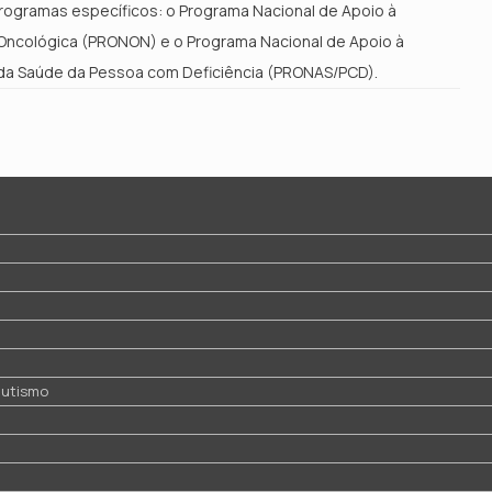
rogramas específicos: o Programa Nacional de Apoio à
Oncológica (PRONON) e o Programa Nacional de Apoio à
da Saúde da Pessoa com Deficiência (PRONAS/PCD).
 autismo