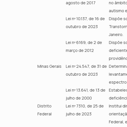
agosto de 2017
no âmbito
autismo e
Lei nº 10.137, de 16 de
Dispõe so
outubro de 2023
Transtorn
Janeiro.
Lei nº 6169, de 2 de
Dispõe so
março de 2012
deficient
providênc
Minas Gerais
Lei nº 24.547, de 31 de
Determina
outubro de 2023
levantam
espectro
Lei nº 13.641, de 13 de
Estabelec
julho de 2000
deficiênc
Distrito
Lei nº 7310, de 25 de
Institui 
Federal
julho de 2023
orientaçã
Federal, 