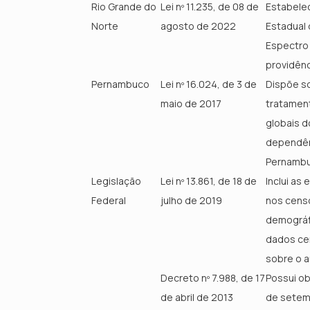
Rio Grande do
Lei nº 11.235, de 08 de
Estabelec
Norte
agosto de 2022
Estadual
Espectro 
providênc
Pernambuco
Lei nº 16.024, de 3 de
Dispõe so
maio de 2017
tratament
globais d
dependênc
Pernambu
Legislação
Lei nº 13.861, de 18 de
Inclui as
Federal
julho de 2019
nos cens
demográfi
dados ce
sobre o a
Decreto nº 7.988, de 17
Possui obj
de abril de 2013
de setem