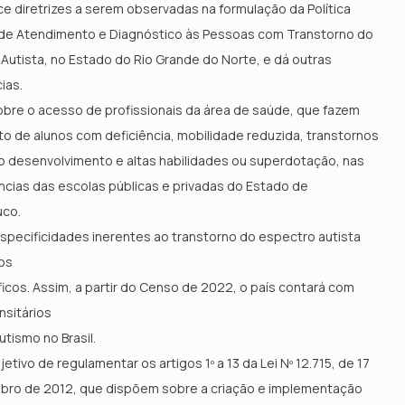
e diretrizes a serem observadas na formulação da Política
 de Atendimento e Diagnóstico às Pessoas com Transtorno do
Autista, no Estado do Rio Grande do Norte, e dá outras
ias.
bre o acesso de profissionais da área de saúde, que fazem
o de alunos com deficiência, mobilidade reduzida, transtornos
o desenvolvimento e altas habilidades ou superdotação, nas
ias das escolas públicas e privadas do Estado de
co.
 especificidades inerentes ao transtorno do espectro autista
os
cos. Assim, a partir do Censo de 2022, o país contará com
nsitários
utismo no Brasil.
etivo de regulamentar os artigos 1º a 13 da Lei Nº 12.715, de 17
bro de 2012, que dispõem sobre a criação e implementação