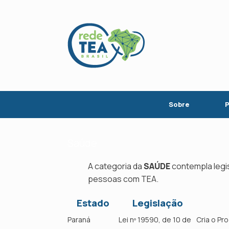
Skip
to
content
Sobre
P
Saúde
A categoria da
SAÚDE
contempla legis
pessoas com TEA.
Estado
Legislação
Paraná
Lei nº 19590, de 10 de
Cria o Pr