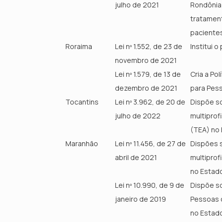
julho de 2021
Rondônia 
tratament
paciente
Roraima
Lei nº 1.552, de 23 de
Institui 
novembro de 2021
Lei nº 1.579, de 13 de
Cria a Po
dezembro de 2021
para Pes
Tocantins
Lei nº 3.962, de 20 de
Dispõe so
julho de 2022
multiprof
(TEA) no 
Maranhão
Lei nº 11.456, de 27 de
Dispões s
abril de 2021
multiprof
no Estad
Lei nº 10.990, de 9 de
Dispõe so
janeiro de 2019
Pessoas c
no Estado