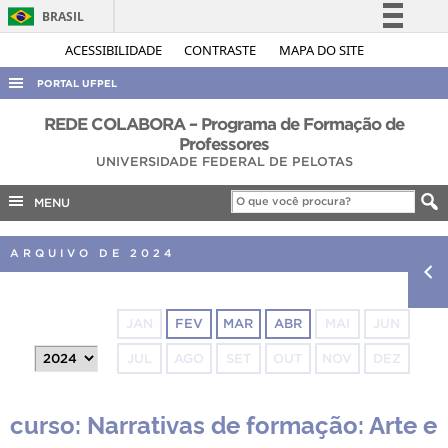
BRASIL
Simplifique!
ACESSIBILIDADE
CONTRASTE
MAPA DO SITE
Comunica BR
PORTAL UFPEL
Participe
ACESSO À INFORMAÇÃO
REDE COLABORA – Programa de Formação de
Acesso à informação
Professores
AUDITORIA
UNIVERSIDADE FEDERAL DE PELOTAS
Legislação
COBALTO
Canais
MENU
CONCURSOS
ARQUIVO DE 2024
EDITAIS
INTERNACIONAL
OUVIDORIA
JAN
FEV
MAR
ABR
MAI
JUN
PORTARIAS
JUL
AGO
SET
OUT
NOV
DEZ
TELEFONES
curso: Narrativas de formação: Arte e