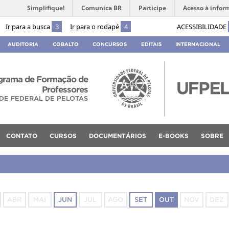
Simplifique!
Comunica BR
Participe
Acesso à infor
Ir para a busca
3
Ir para o rodapé
4
ACESSIBILIDADE
AUDITORIA
COBALTO
CONCURSOS
EDITAIS
INTERNACIONAL
rama de Formação de
Professores
DE FEDERAL DE PELOTAS
CONTATO
CURSOS
DOCUMENTÁRIOS
E-BOOKS
SOBRE
ABR
MAI
JUN
JUL
AGO
SET
OUT
NOV
DEZ