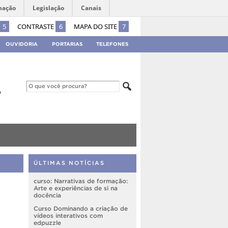
mação
Legislação
Canais
5
CONTRASTE
6
MAPA DO SITE
7
OUVIDORIA
PORTARIAS
TELEFONES
ÚLTIMAS NOTÍCIAS
curso: Narrativas de formação:
Arte e experiências de si na
docência
Curso Dominando a criação de
vídeos interativos com
edpuzzle