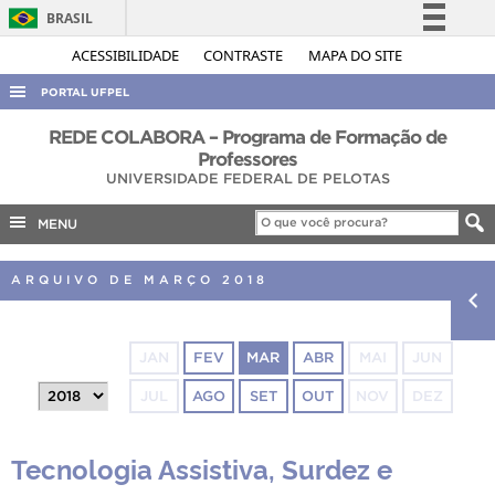
BRASIL
Simplifique!
ACESSIBILIDADE
CONTRASTE
MAPA DO SITE
Comunica BR
PORTAL UFPEL
Participe
ACESSO À INFORMAÇÃO
REDE COLABORA – Programa de Formação de
Acesso à informação
Professores
AUDITORIA
UNIVERSIDADE FEDERAL DE PELOTAS
Legislação
COBALTO
Canais
MENU
CONCURSOS
ARQUIVO DE MARÇO 2018
EDITAIS
INTERNACIONAL
OUVIDORIA
JAN
FEV
MAR
ABR
MAI
JUN
PORTARIAS
JUL
AGO
SET
OUT
NOV
DEZ
TELEFONES
Tecnologia Assistiva, Surdez e