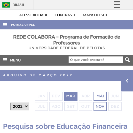
BRASIL
Simplifique!
ACESSIBILIDADE
CONTRASTE
MAPA DO SITE
Comunica BR
PORTAL UFPEL
Participe
ACESSO À INFORMAÇÃO
REDE COLABORA – Programa de Formação de
Acesso à informação
Professores
AUDITORIA
UNIVERSIDADE FEDERAL DE PELOTAS
Legislação
COBALTO
Canais
MENU
CONCURSOS
ARQUIVO DE MARÇO 2022
EDITAIS
INTERNACIONAL
OUVIDORIA
JAN
FEV
MAR
ABR
MAI
JUN
PORTARIAS
JUL
AGO
SET
OUT
NOV
DEZ
TELEFONES
Pesquisa sobre Educação Financeira