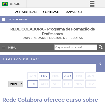
BRASIL
Simplifique!
ACESSIBILIDADE
CONTRASTE
MAPA DO SITE
Comunica BR
PORTAL UFPEL
Participe
ACESSO À INFORMAÇÃO
REDE COLABORA – Programa de Formação de
Acesso à informação
Professores
AUDITORIA
UNIVERSIDADE FEDERAL DE PELOTAS
Legislação
COBALTO
Canais
MENU
CONCURSOS
ARQUIVO DE 2021
EDITAIS
INTERNACIONAL
OUVIDORIA
JAN
FEV
MAR
ABR
MAI
JUN
PORTARIAS
JUL
AGO
SET
OUT
NOV
DEZ
TELEFONES
Rede Colabora oferece curso sobre