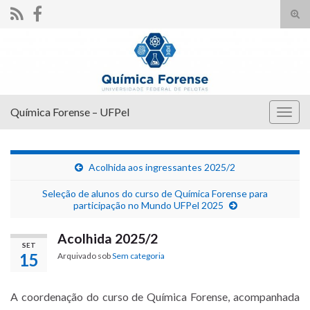
Alte
form
Search for:
de
pesq
Química Forense – UFPel
Alter
nave
Acolhida aos ingressantes 2025/2
Seleção de alunos do curso de Química Forense para
participação no Mundo UFPel 2025
Acolhida 2025/2
SET
15
Arquivado sob
Sem categoria
A coordenação do curso de Química Forense, acompanhada