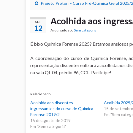
Projeto Próton – Curso Pré-Química Geral 2025/
Acolhida aos ingres
SET
12
Arquivado sob
Sem categoria
É bixo Química Forense 2025? Estamos ansiosos pe
A coordenação do curso de Química Forense, a
representação discente realizará a acolhida aos di
na sala QI-04, prédio 96, CCL. Participe!
Relacionado
Acolhida aos discentes
Acolhida 2025/
ingressantes do curso de Química
15 de setembro
Forense 2019/2
Em "Sem catego
15 de agosto de 2019
Em "Sem categoria"