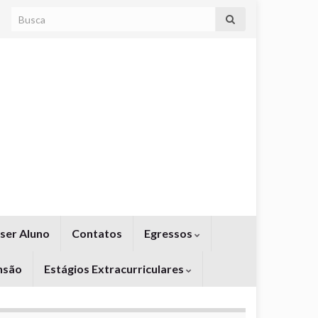
Search for:
ser Aluno
Contatos
Egressos
nsão
Estágios Extracurriculares