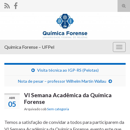
Alte
form
Search for:
de
pesq
Química Forense – UFPel
Alter
nave
Visita técnica ao IGP-RS (Pelotas)
Nota de pesar – professor Wilhelm Martin Wallau
VI Semana Acadêmica da Química
ABR
Forense
05
Arquivado sob
Sem categoria
Temos a satisfação de convidar a todos para participarem da
VI Semana Acadêmica da Química Forense, evento este que