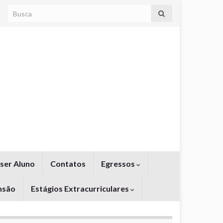
Search for:
ser Aluno
Contatos
Egressos
nsão
Estágios Extracurriculares