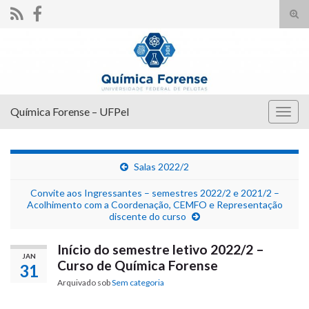
Alte
form
Search for:
de
pesq
Química Forense – UFPel
Alter
nave
Salas 2022/2
Convite aos Ingressantes – semestres 2022/2 e 2021/2 –
Acolhimento com a Coordenação, CEMFO e Representação
discente do curso
Início do semestre letivo 2022/2 –
JAN
Curso de Química Forense
31
Arquivado sob
Sem categoria