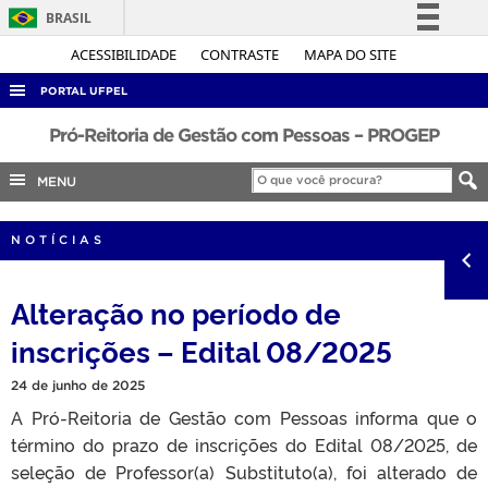
BRASIL
Simplifique!
ACESSIBILIDADE
CONTRASTE
MAPA DO SITE
Comunica BR
PORTAL UFPEL
Participe
ACESSO À INFORMAÇÃO
Pró-Reitoria de Gestão com Pessoas – PROGEP
Acesso à informação
AUDITORIA
MENU
Legislação
COBALTO
Canais
NOTÍCIAS
CONCURSOS
EDITAIS
Alteração no período de
INTERNACIONAL
inscrições – Edital 08/2025
OUVIDORIA
24 de junho de 2025
PORTARIAS
A Pró-Reitoria de Gestão com Pessoas informa que o
TELEFONES
término do prazo de inscrições do Edital 08/2025, de
seleção de Professor(a) Substituto(a), foi alterado de