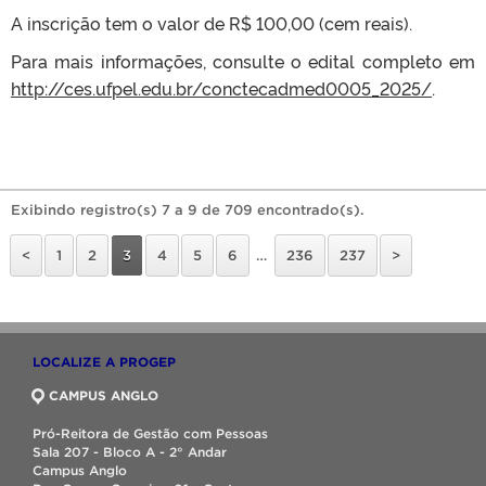
A inscrição tem o valor de R$ 100,00 (cem reais).
Para mais informações, consulte o edital completo em
http://ces.ufpel.edu.br/conctecadmed0005_2025/
.
Exibindo registro(s) 7 a 9 de 709 encontrado(s).
<
1
2
3
4
5
6
…
236
237
>
LOCALIZE A PROGEP
CAMPUS ANGLO
Pró-Reitora de Gestão com Pessoas
Sala 207 - Bloco A - 2° Andar
Campus Anglo