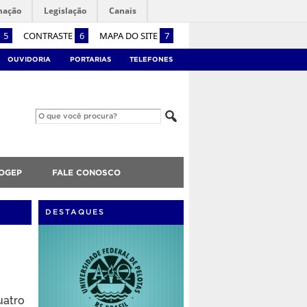
mação
Legislação
Canais
5
CONTRASTE
6
MAPA DO SITE
7
OUVIDORIA
PORTARIAS
TELEFONES
OGEP
FALE CONOSCO
DESTAQUES
uatro