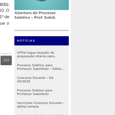
ento,
60. O
Abertura de Processo
1º de
Seletivo – Prof. Subst.
que o
NOTÍCIAS
UFPel segue atuação de
preparação interna para
implementação do RSC
237
Processo Seletivo para
Professor Substituto – Edital nº
005/2026
Concurso Docente – Ed.
34/2025
Processo Seletivo para
Professor Substituto
Inscrições Concurso Docente –
última semana