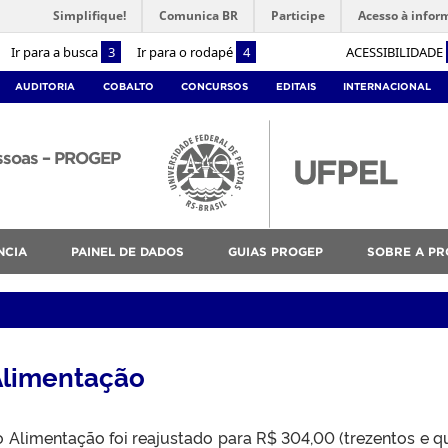
Simplifique!
Comunica BR
Participe
Acesso à infor
Ir para a busca
3
Ir para o rodapé
4
ACESSIBILIDADE
AUDITORIA
COBALTO
CONCURSOS
EDITAIS
INTERNACIONAL
essoas – PROGEP
NCIA
PAINEL DE DADOS
GUIAS PROGEP
SOBRE A PR
 Alimentação
 Alimentação foi reajustado para R$ 304,00 (trezentos e q