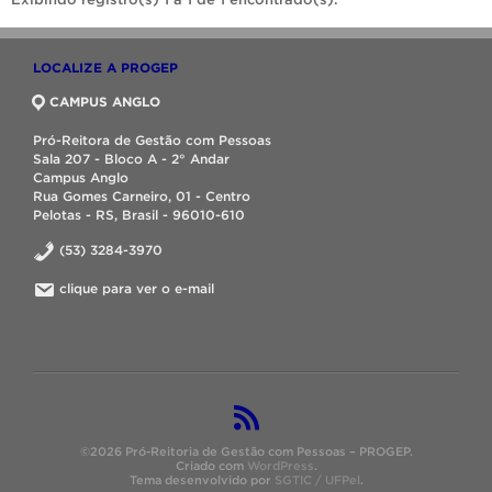
LOCALIZE A PROGEP
CAMPUS ANGLO
Pró-Reitora de Gestão com Pessoas
Sala 207 - Bloco A - 2° Andar
Campus Anglo
Rua Gomes Carneiro, 01 - Centro
Pelotas - RS, Brasil - 96010-610
(53) 3284-3970
clique para ver o e-mail
©2026 Pró-Reitoria de Gestão com Pessoas – PROGEP.
Criado com
WordPress
.
Tema desenvolvido por
SGTIC / UFPel
.