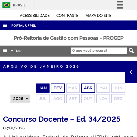
BRASIL
Simplifique!
ACESSIBILIDADE
CONTRASTE
MAPA DO SITE
Comunica BR
PORTAL UFPEL
Participe
ACESSO À INFORMAÇÃO
Pró-Reitoria de Gestão com Pessoas – PROGEP
Acesso à informação
AUDITORIA
MENU
Legislação
COBALTO
Canais
ARQUIVO DE JANEIRO 2026
CONCURSOS
EDITAIS
JAN
FEV
MAR
ABR
MAI
JUN
INTERNACIONAL
JUL
AGO
SET
OUT
NOV
DEZ
OUVIDORIA
PORTARIAS
Concurso Docente – Ed. 34/2025
TELEFONES
07/01/2026
A Universidade Federal de Pelotas (UFPel) está com