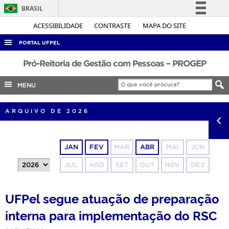
BRASIL
Simplifique!
ACESSIBILIDADE
CONTRASTE
MAPA DO SITE
Comunica BR
PORTAL UFPEL
Participe
ACESSO À INFORMAÇÃO
Pró-Reitoria de Gestão com Pessoas – PROGEP
Acesso à informação
AUDITORIA
MENU
Legislação
COBALTO
Canais
ARQUIVO DE 2026
CONCURSOS
EDITAIS
JAN
FEV
MAR
ABR
MAI
JUN
INTERNACIONAL
JUL
AGO
SET
OUT
NOV
DEZ
OUVIDORIA
PORTARIAS
UFPel segue atuação de preparação
TELEFONES
interna para implementação do RSC