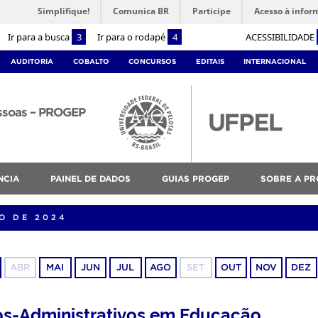
Simplifique!
Comunica BR
Participe
Acesso à infor
Ir para a busca
3
Ir para o rodapé
4
ACESSIBILIDADE
AUDITORIA
COBALTO
CONCURSOS
EDITAIS
INTERNACIONAL
essoas – PROGEP
NCIA
PAINEL DE DADOS
GUIAS PROGEP
SOBRE A PR
O DE 2024
ABR
MAI
JUN
JUL
AGO
SET
OUT
NOV
DEZ
os-Administrativos em Educação