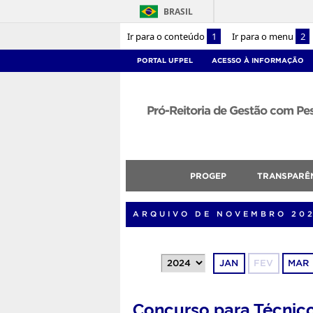
BRASIL
Ir para o conteúdo
1
Ir para o menu
2
PORTAL UFPEL
ACESSO À INFORMAÇÃO
Pró-Reitoria de Gestão com P
PROGEP
TRANSPARÊ
ARQUIVO DE NOVEMBRO 20
JAN
FEV
MAR
Concurso para Técnic