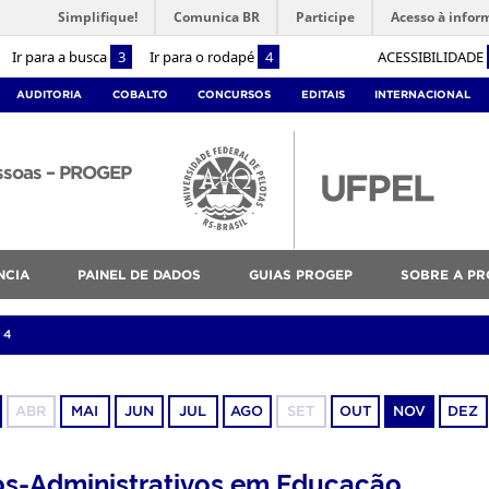
Simplifique!
Comunica BR
Participe
Acesso à infor
Ir para a busca
3
Ir para o rodapé
4
ACESSIBILIDADE
AUDITORIA
COBALTO
CONCURSOS
EDITAIS
INTERNACIONAL
essoas – PROGEP
NCIA
PAINEL DE DADOS
GUIAS PROGEP
SOBRE A PR
24
ABR
MAI
JUN
JUL
AGO
SET
OUT
NOV
DEZ
os-Administrativos em Educação