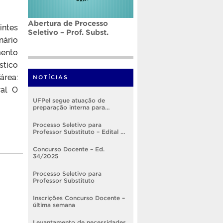
Abertura de Processo
intes
Seletivo – Prof. Subst.
nário
mento
stico
área:
NOTÍCIAS
ral O
UFPel segue atuação de
preparação interna para
implementação do RSC
Processo Seletivo para
Professor Substituto – Edital nº
005/2026
Concurso Docente – Ed.
34/2025
Processo Seletivo para
Professor Substituto
Inscrições Concurso Docente –
última semana
Levantamento de necessidades