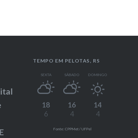
TEMPO EM PELOTAS, RS
SEXTA
SÁBADO
DOMINGO
ital
e
18
16
14
6
4
4
Fonte: CPPMet / UFPel
E