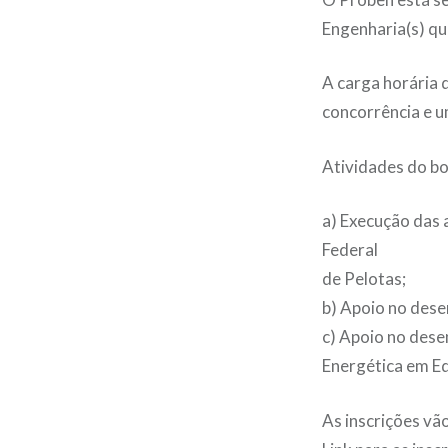
Engenharia(s) qu
A carga horária 
concorrência e u
Atividades do bo
a) Execução das
Federal
de Pelotas;
b) Apoio no des
c) Apoio no dese
Energética em Ed
As inscrições vã