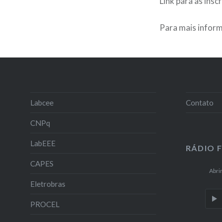
Link para as ins
Para mais infor
Labcee
Contato
CNPq
LabEEE
RÁDIO 
CAPES
Abri
Eletrobras
PROCEL