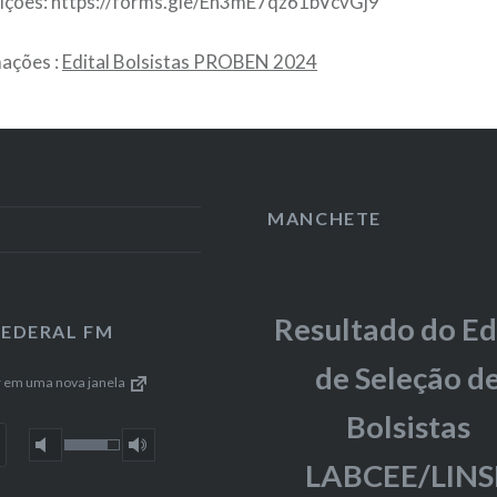
crições: https://forms.gle/En3mE7qz61bVcvGj9
mações :
Edital Bolsistas PROBEN 2024
MANCHETE
Resultado do Ed
FEDERAL FM
de Seleção d
r em uma nova janela
Bolsistas
LABCEE/LINS