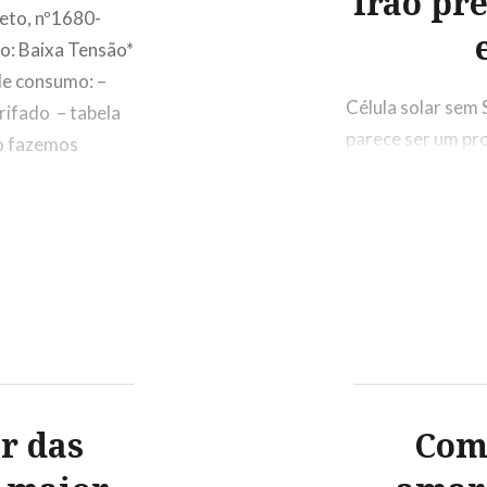
irão pre
eto, nº1680-
io: Baixa Tensão*
de consumo: –
Célula solar sem 
ifado – tabela
parece ser um pr
mo fazemos
solares orgânicas
expostas às luz s
de ambientes inte
eletricidade. Isso
r das
Com 