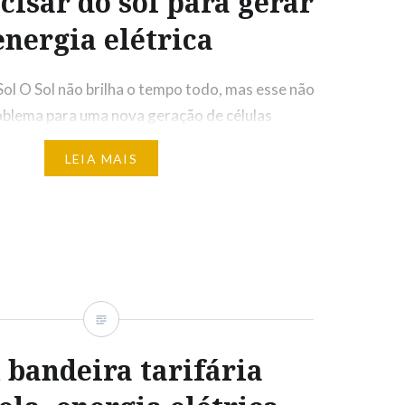
cisar do sol para gerar
energia elétrica
Sol O Sol não brilha o tempo todo, mas esse não
oblema para uma nova geração de células
. São células solares que sequer precisam ficar
LEIA MAIS
olar – a claridade natural do ambiente, mesmo
rnos, é suficiente para fazê-las produzir
 significa…
bandeira tarifária