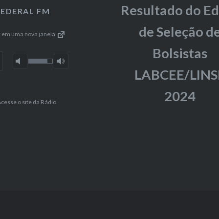
Resultado do Ed
FEDERAL FM
de Seleção d
r em uma nova janela
Bolsistas
LABCEE/LINS
2024
cesse o site da Rádio