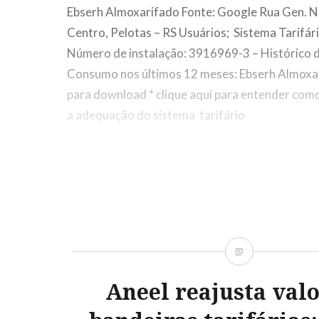
Ebserh Almoxarifado Fonte: Google Rua Gen. N
Centro, Pelotas – RS Usuários; Sistema Tarifár
Número de instalação: 3916969-3 – Histórico 
Consumo nos últimos 12 meses: Ebserh Almoxar
para download * clique aqui para entender co
a adequação do sistema tarifário
Aneel reajusta valo