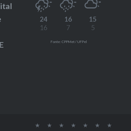
ital
e
24
16
15
16
7
5
Fonte: CPPMet / UFPel
E
Labcee
CNPq
LabEEE
CAPES
Eletrobras
PROCEL
UFPEL