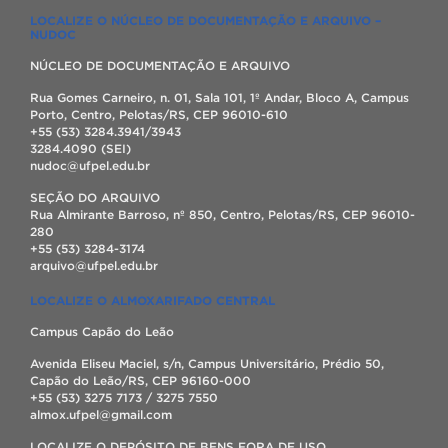
LOCALIZE O NÚCLEO DE DOCUMENTAÇÃO E ARQUIVO –
NUDOC
NÚCLEO DE DOCUMENTAÇÃO E ARQUIVO
Rua Gomes Carneiro, n. 01, Sala 101, 1º Andar, Bloco A, Campus
Porto, Centro, Pelotas/RS, CEP 96010-610
+55 (53) 3284.3941/3943
3284.4090 (SEI)
nudoc@ufpel.edu.br
SEÇÃO DO ARQUIVO
Rua Almirante Barroso, nº 850, Centro, Pelotas/RS, CEP 96010-
280
+55 (53) 3284-3174
arquivo@ufpel.edu.br
LOCALIZE O ALMOXARIFADO CENTRAL
Campus Capão do Leão
Avenida Eliseu Maciel, s/n, Campus Universitário, Prédio 50,
Capão do Leão/RS, CEP 96160-000
+55 (53) 3275 7173 / 3275 7550
almox.ufpel@gmail.com
LOCALIZE O DEPÓSITO DE BENS FORA DE USO