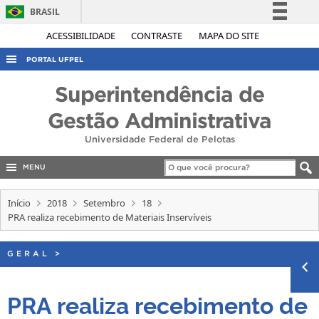
BRASIL
Simplifique!
ACESSIBILIDADE
CONTRASTE
MAPA DO SITE
Comunica BR
PORTAL UFPEL
Participe
ACESSO À INFORMAÇÃO
Superintendência de
Acesso à informação
AUDITORIA
Gestão Administrativa
Legislação
COBALTO
Universidade Federal de Pelotas
Canais
CONCURSOS
MENU
EDITAIS
Início
2018
Setembro
18
INTERNACIONAL
PRA realiza recebimento de Materiais Inservíveis
OUVIDORIA
GERAL
PORTARIAS
>
TELEFONES
PRA realiza recebimento de