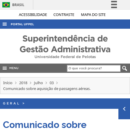
BRASIL
Simplifique!
ACESSIBILIDADE
CONTRASTE
MAPA DO SITE
Comunica BR
PORTAL UFPEL
Participe
ACESSO À INFORMAÇÃO
Superintendência de
Acesso à informação
AUDITORIA
Gestão Administrativa
Legislação
COBALTO
Universidade Federal de Pelotas
Canais
CONCURSOS
MENU
EDITAIS
Início
2018
Julho
03
INTERNACIONAL
Comunicado sobre aquisição de passagens aéreas.
OUVIDORIA
GERAL
PORTARIAS
>
TELEFONES
Comunicado sobre