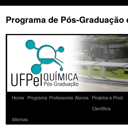
Pular
para
Programa de Pós-Graduação 
o
conteúdo
Home
Programa
Professores
Alunos
Projetos e Prod.
Científica
Idiomas