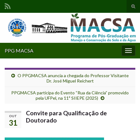
Alte
form
Search for:
de
pesq
PPG MACSA
Alter
nave
O PPGMACSA anuncia a chegada do Professor Visitante
Dr. José Miguel Reichert
PPGMACSA participa do Evento “Rua da Ciência” promovido
pela UFPel, na 11ª SIIEPE (2025)
Convite para Qualificação de
OUT
Doutorado
31