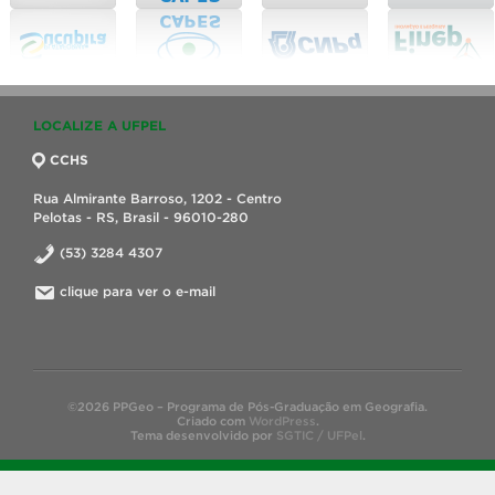
LOCALIZE A UFPEL
CCHS
Rua Almirante Barroso, 1202 - Centro
Pelotas - RS, Brasil - 96010-280
(53) 3284 4307
clique para ver o e-mail
©2026 PPGeo – Programa de Pós-Graduação em Geografia.
Criado com
WordPress
.
Tema desenvolvido por
SGTIC / UFPel
.