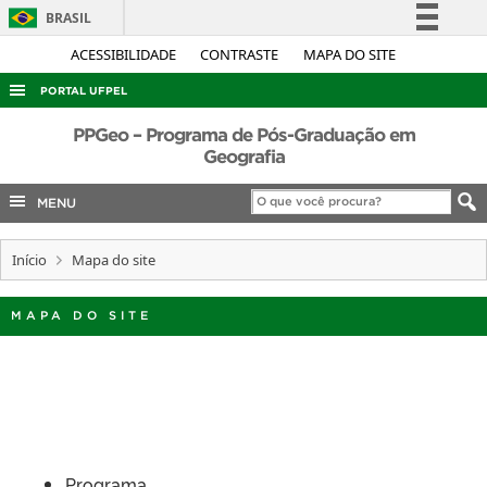
BRASIL
Simplifique!
ACESSIBILIDADE
CONTRASTE
MAPA DO SITE
Comunica BR
PORTAL UFPEL
Participe
ACESSO À INFORMAÇÃO
PPGeo – Programa de Pós-Graduação em
Acesso à informação
Geografia
AUDITORIA
Legislação
MENU
COBALTO
Canais
CONCURSOS
Início
Mapa do site
EDITAIS
INTERNACIONAL
MAPA DO SITE
OUVIDORIA
PORTARIAS
TELEFONES
Programa