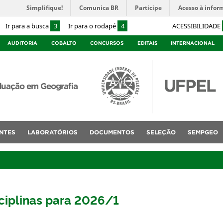
Simplifique!
Comunica BR
Participe
Acesso à infor
Ir para a busca
3
Ir para o rodapé
4
ACESSIBILIDADE
AUDITORIA
COBALTO
CONCURSOS
EDITAIS
INTERNACIONAL
duação em Geografia
NTES
LABORATÓRIOS
DOCUMENTOS
SELEÇÃO
SEMPGEO
sciplinas para 2026/1