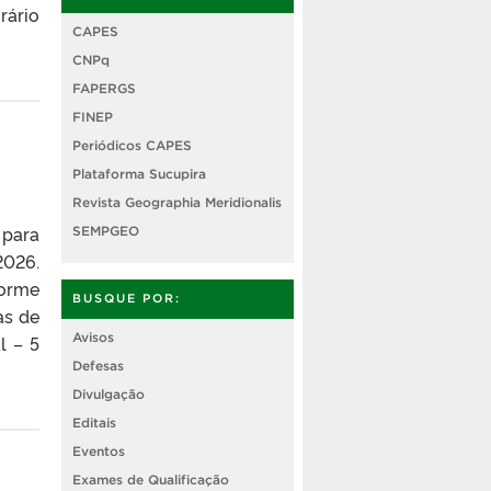
rário
CAPES
CNPq
FAPERGS
FINEP
Periódicos CAPES
Plataforma Sucupira
Revista Geographia Meridionalis
 para
SEMPGEO
2026.
forme
BUSQUE POR:
as de
Avisos
l – 5
Defesas
Divulgação
Editais
Eventos
Exames de Qualificação