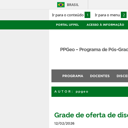
BRASIL
Ir para o conteúdo
1
Ir para o menu
2
PORTAL UFPEL
ACESSO À INFORMAÇÃO
PPGeo – Programa de Pós-Gra
PROGRAMA
DOCENTES
DISCE
AUTOR:
ppgeo
Grade de oferta de di
12/02/2026