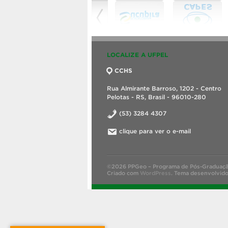
LOCALIZE A UFPEL
CCHS
Rua Almirante Barroso, 1202 - Centro
Pelotas - RS, Brasil - 96010-280
(53) 3284 4307
clique para ver o e-mail
©2026 PPGeo – Programa de Pós-Graduaçã
Criado com
WordPress
.
Tema desenvolvid