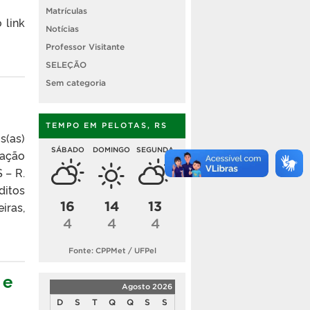
Matrículas
 link
Notícias
Professor Visitante
SELEÇÃO
Sem categoria
TEMPO EM PELOTAS, RS
s(as)
SÁBADO
DOMINGO
SEGUNDA
ração
 – R.
ditos
16
14
13
iras,
4
4
4
Fonte: CPPMet / UFPel
 e
Agosto 2026
D
S
T
Q
Q
S
S