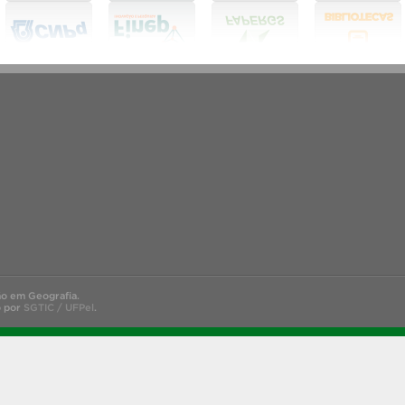
o em Geografia.
o por
SGTIC / UFPel
.