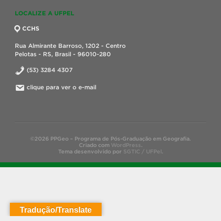
LOCALIZE A UFPEL
CCHS
Rua Almirante Barroso, 1202 - Centro
Pelotas - RS, Brasil - 96010-280
(53) 3284 4307
clique para ver o e-mail
©2026 PPGeo – Programa de Pós-Graduação em Geografia.
Criado com
WordPress
.
Tema desenvolvido por
SGTIC / UFPel
.
Tradução/Translate