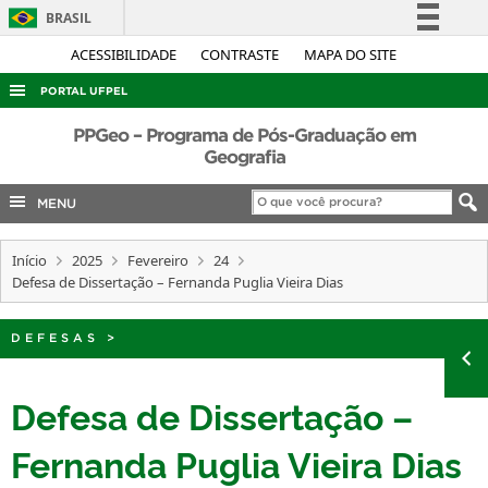
BRASIL
Simplifique!
ACESSIBILIDADE
CONTRASTE
MAPA DO SITE
Comunica BR
PORTAL UFPEL
Participe
ACESSO À INFORMAÇÃO
PPGeo – Programa de Pós-Graduação em
Acesso à informação
Geografia
AUDITORIA
Legislação
MENU
COBALTO
Canais
CONCURSOS
Início
2025
Fevereiro
24
EDITAIS
Defesa de Dissertação – Fernanda Puglia Vieira Dias
INTERNACIONAL
DEFESAS
>
OUVIDORIA
PORTARIAS
Defesa de Dissertação –
TELEFONES
Fernanda Puglia Vieira Dias