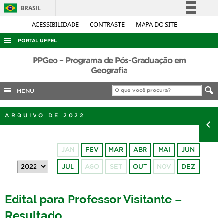
BRASIL
Simplifique!
ACESSIBILIDADE
CONTRASTE
MAPA DO SITE
Comunica BR
PORTAL UFPEL
Participe
ACESSO À INFORMAÇÃO
PPGeo – Programa de Pós-Graduação em
Acesso à informação
Geografia
AUDITORIA
Legislação
MENU
COBALTO
Canais
CONCURSOS
ARQUIVO DE 2022
EDITAIS
INTERNACIONAL
JAN
FEV
MAR
ABR
MAI
JUN
OUVIDORIA
JUL
AGO
SET
OUT
NOV
DEZ
PORTARIAS
TELEFONES
Edital para Professor Visitante –
Resultado