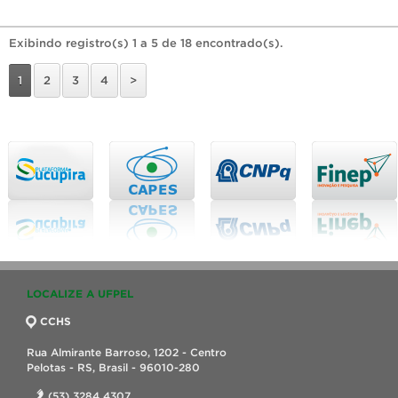
Exibindo registro(s) 1 a 5 de 18 encontrado(s).
1
2
3
4
>
LOCALIZE A UFPEL
CCHS
Rua Almirante Barroso, 1202 - Centro
Pelotas - RS, Brasil - 96010-280
(53) 3284 4307