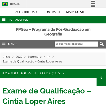
BRASIL
Simplifique!
ACESSIBILIDADE
CONTRASTE
MAPA DO SITE
Comunica BR
PORTAL UFPEL
Participe
ACESSO À INFORMAÇÃO
PPGeo – Programa de Pós-Graduação em
Acesso à informação
Geografia
AUDITORIA
Legislação
MENU
COBALTO
Canais
CONCURSOS
Início
2020
Setembro
14
EDITAIS
Exame de Qualificação – Cintia Loper Aires
INTERNACIONAL
EXAMES DE QUALIFICAÇÃO
>
OUVIDORIA
PORTARIAS
Exame de Qualificação –
TELEFONES
Cintia Loper Aires