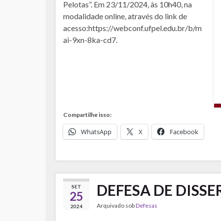
Pelotas”. Em 23/11/2024, às 10h40, na
modalidade online, através do link de
acesso:https://webconf.ufpel.edu.br/b/m
ai-9xn-8ka-cd7.
Compartilhe isso:
WhatsApp
X
Facebook
DEFESA DE DISS
SET
25
Arquivado sob
Defesas
2024