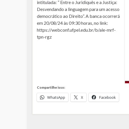
intitulada: ” Entre o Juridiquês e a Justiça:
Desvendando a linguagem para um acesso
democrático ao Direito”. A banca ocorrerá
em 20/08/24 às 09:30 horas, no link:
https://webconf.ufpel.edu.br/b/ale-mrf-
tpn-rgz
Compartilhe isso:
WhatsApp
X
Facebook