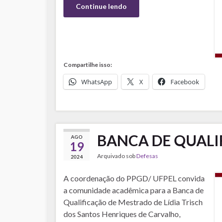
Continue lendo
Compartilhe isso:
WhatsApp
X
Facebook
BANCA DE QUALI
AGO
19
Arquivado sob
Defesas
2024
A coordenação do PPGD/ UFPEL convida
a comunidade acadêmica para a Banca de
Qualificação de Mestrado de Lídia Trisch
dos Santos Henriques de Carvalho,