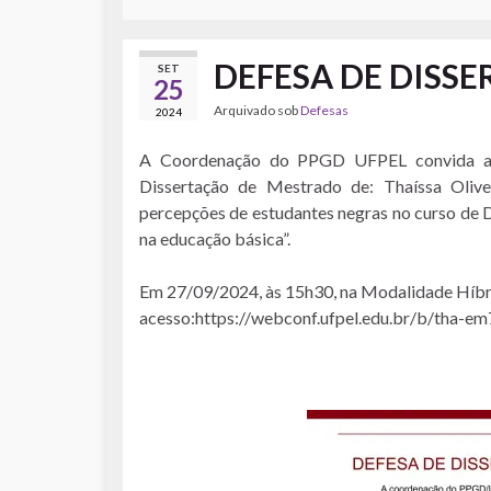
DEFESA DE DISS
SET
25
Arquivado sob
Defesas
2024
A Coordenação do PPGD UFPEL convida a 
Dissertação de Mestrado de: Thaíssa Olivei
percepções de estudantes negras no curso de D
na educação básica”.
Em 27/09/2024, às 15h30, na Modalidade Híbrid
acesso:https://webconf.ufpel.edu.br/b/tha-em7