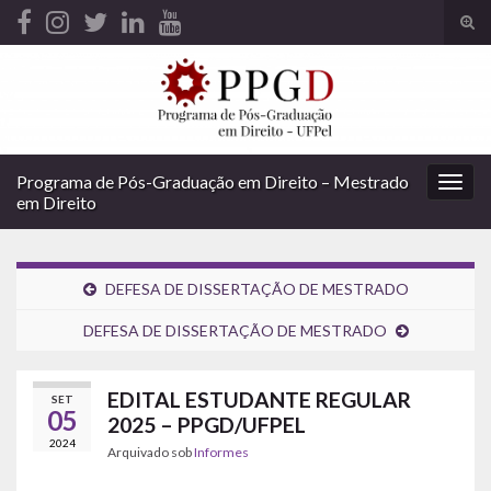
Alte
form
Search for:
de
pesq
Programa de Pós-Graduação em Direito – Mestrado
Alter
em Direito
nave
DEFESA DE DISSERTAÇÃO DE MESTRADO
DEFESA DE DISSERTAÇÃO DE MESTRADO
EDITAL ESTUDANTE REGULAR
SET
05
2025 – PPGD/UFPEL
2024
Arquivado sob
Informes