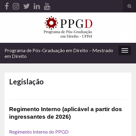
Alte
form
Search for:
de
pesq
Programa de Pós-Graduação em Direito – Mestrado
Alter
em Direito
nave
Legislação
Regimento Interno (aplicável a partir dos
ingressantes de 2026)
Regimento Interno do PPGD