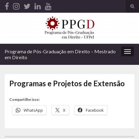
Alte
form
Search for:
de
pesq
Programa de Pós-Graduação em Direito – Mestrado
Alter
em Direito
nave
Programas e Projetos de Extensão
Compartilhe isso:
WhatsApp
X
Facebook