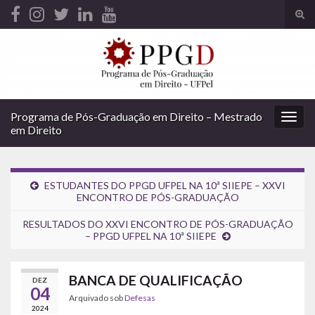
Alte
form
Search for:
de
pesq
Programa de Pós-Graduação em Direito – Mestrado
Alter
em Direito
nave
ESTUDANTES DO PPGD UFPEL NA 10ª SIIEPE – XXVI
ENCONTRO DE PÓS-GRADUAÇÃO
RESULTADOS DO XXVI ENCONTRO DE PÓS-GRADUAÇÃO
– PPGD UFPEL NA 10ª SIIEPE
BANCA DE QUALIFICAÇÃO
DEZ
04
Arquivado sob
Defesas
2024