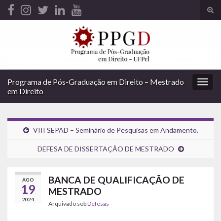
Alte
form
Search for:
de
pesq
Programa de Pós-Graduação em Direito – Mestrado
Alter
em Direito
nave
VIII SEPAD – Seminário de Pesquisas em Andamento.
DEFESA DE DISSERTAÇÃO DE MESTRADO
BANCA DE QUALIFICAÇÃO DE
AGO
19
MESTRADO
2024
Arquivado sob
Defesas