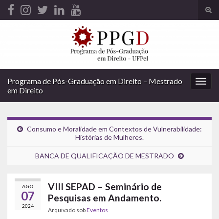
Alte
form
Search for:
de
pesq
Programa de Pós-Graduação em Direito – Mestrado
Alter
em Direito
nave
Consumo e Moralidade em Contextos de Vulnerabilidade:
Histórias de Mulheres.
BANCA DE QUALIFICAÇÃO DE MESTRADO
VIII SEPAD – Seminário de
AGO
07
Pesquisas em Andamento.
2024
Arquivado sob
Eventos