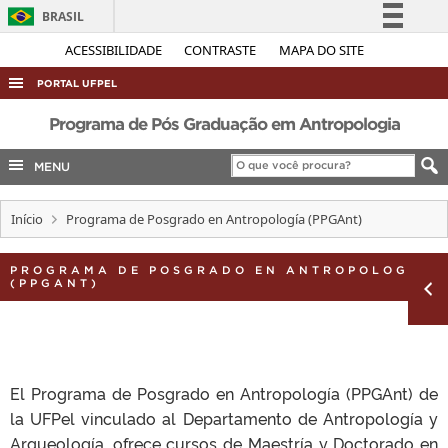
BRASIL
Simplifique!
ACESSIBILIDADE
CONTRASTE
MAPA DO SITE
Comunica BR
PORTAL UFPEL
Participe
ACESSO À INFORMAÇÃO
Programa de Pós Graduação em Antropologia
Acesso à informação
AUDITORIA
MENU
Legislação
COBALTO
Canais
Início
Programa de Posgrado en Antropología (PPGAnt)
CONCURSOS
EDITAIS
PROGRAMA DE POSGRADO EN ANTROPOLOGÍA
(PPGANT)
INTERNACIONAL
OUVIDORIA
PORTARIAS
El Programa de Posgrado en Antropología (PPGAnt) de
TELEFONES
la UFPel vinculado al Departamento de Antropología y
Arqueología, ofrece cursos de Maestría y Doctorado en