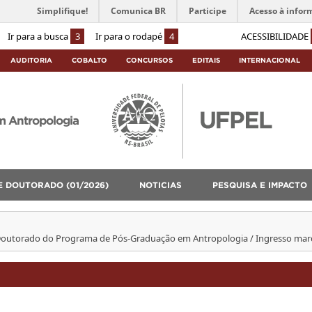
Simplifique!
Comunica BR
Participe
Acesso à infor
Ir para a busca
3
Ir para o rodapé
4
ACESSIBILIDADE
AUDITORIA
COBALTO
CONCURSOS
EDITAIS
INTERNACIONAL
m Antropologia
E DOUTORADO (01/2026)
NOTICIAS
PESQUISA E IMPACTO
 Doutorado do Programa de Pós-Graduação em Antropologia / Ingresso mar