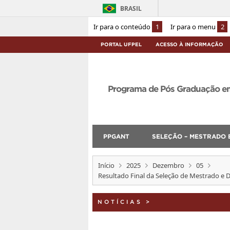
BRASIL
Ir para o conteúdo
1
Ir para o menu
2
PORTAL UFPEL
ACESSO À INFORMAÇÃO
Programa de Pós Graduação e
PPGANT
SELEÇÃO – MESTRADO 
Início
2025
Dezembro
05
Resultado Final da Seleção de Mestrado e
NOTÍCIAS
>