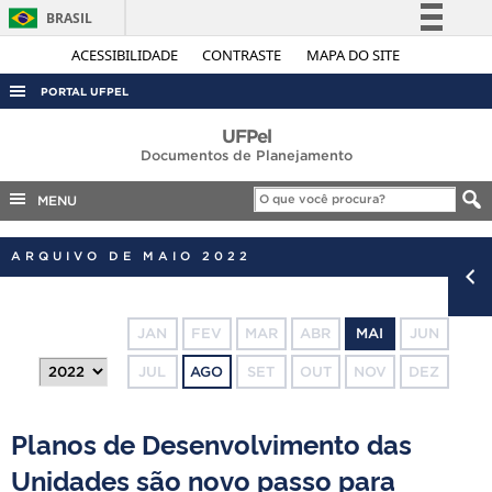
BRASIL
Simplifique!
ACESSIBILIDADE
CONTRASTE
MAPA DO SITE
Comunica BR
PORTAL UFPEL
Participe
ACESSO À INFORMAÇÃO
UFPel
Acesso à informação
Documentos de Planejamento
AUDITORIA
Legislação
MENU
COBALTO
Canais
CONCURSOS
ARQUIVO DE MAIO 2022
EDITAIS
INTERNACIONAL
JAN
FEV
MAR
ABR
MAI
JUN
OUVIDORIA
JUL
AGO
SET
OUT
NOV
DEZ
PORTARIAS
TELEFONES
Planos de Desenvolvimento das
Unidades são novo passo para