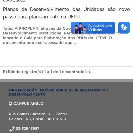
05/05/2022
Planos de Desenvolvimento das Unidades são novo
passo para planejamento na UFPel
Tags:
A PROPLAN
,
através da Coordenação para o
Desenvolvimento Institucional Participativo
,
informa que foi
lançado o Guia para Elaboração dos PDUs da UFPel. O
documento pode ser acessado aqui.
.
Exibindo registro(s) 1 a 1 de 1 encontrado(s).
ORGANIZAÇÃO: PRÓ-REITORIA DE PLANEJAMENTO E
DESENVOLVIMENTO
CAMPUS ANGLO
Rua Gomes Carneiro, 01 - Centro
Pelotas - RS, Brasil - 96010-610
53-32843957