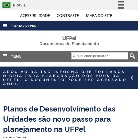
BRASIL
Simplifique!
ACESSIBILIDADE
CONTRASTE
MAPA DO SITE
Comunica BR
PORTAL UFPEL
Participe
ACESSO À INFORMAÇÃO
UFPel
Acesso à informação
Documentos de Planejamento
AUDITORIA
Legislação
MENU
COBALTO
Canais
CONCURSOS
ARQUIVO DA TAG INFORMA QUE FOI LANÇADO
O GUIA PARA ELABORAÇÃO DOS PDUS DA
EDITAIS
UFPEL. O DOCUMENTO PODE SER ACESSADO
AQUI.
INTERNACIONAL
OUVIDORIA
Planos de Desenvolvimento das
PORTARIAS
Unidades são novo passo para
TELEFONES
planejamento na UFPel