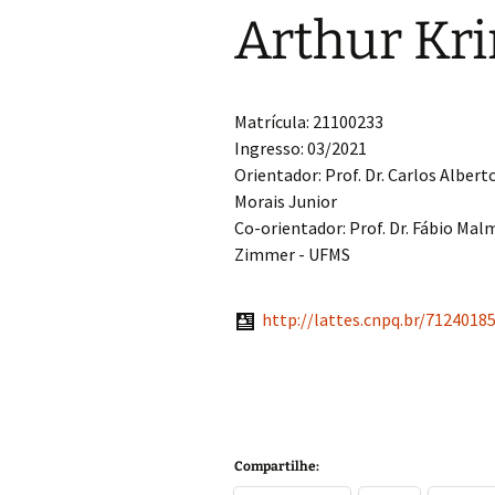
Grupo de Física de
Arthur Kr
Plasmas e Feixes
Física da Matéria Mole
Matrícula: 21100233
Grupo Teórico-
Ingresso: 03/2021
Computacional de
Matéria Condensada
Orientador: Prof. Dr. Carlos Albert
Morais Junior
Laboratório de
Co-orientador: Prof. Dr. Fábio M
Supercondutividade e
Magnetismo
Zimmer - UFMS
http://lattes.cnpq.br/7124018
Compartilhe: