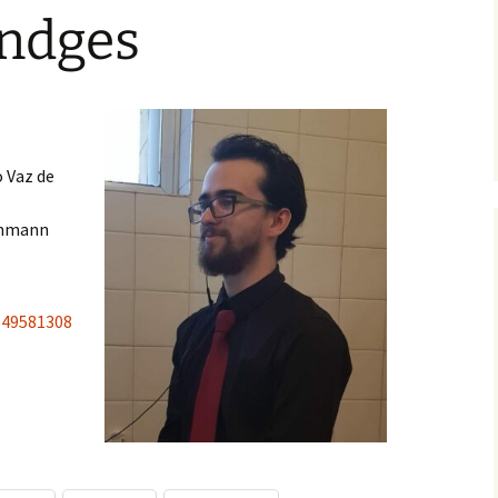
indges
o Vaz de
almmann
549581308