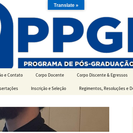
Translate »
ão e Contato
Corpo Docente
Corpo Discente & Egressos
ão
ssertações
Inscrição e Seleção
Discentes de Mestrado
Regimentos, Resoluções e 
es
Discentes de Doutorado
Egressos