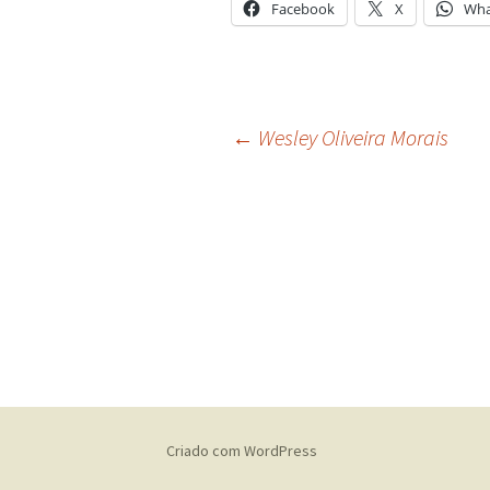
Facebook
X
Wha
Navegação
←
Wesley Oliveira Morais
de
posts
Criado com WordPress