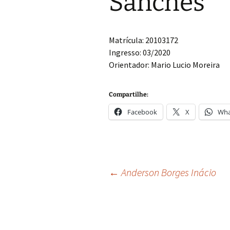
Sanches
Grupo de Física de
Plasmas e Feixes
Física da Matéria Mole
Matrícula: 20103172
Ingresso: 03/2020
Grupo Teórico-
Orientador: Mario Lucio Moreira
Computacional de
Matéria Condensada
Compartilhe:
Laboratório de
Supercondutividade e
Facebook
X
Wha
Magnetismo
Navegação
←
Anderson Borges Inácio
de