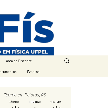
Pesquisar
Área do Discente
por:
Documentos
Matrícula, Orientação e
Eventos
Proficiência
Mostra PPGFís
Inscrição – Mostra
Disciplinas
Programação – Mostr
Tempo em Pelotas, RS
Encaminhamento de
Qualificações,
SÁBADO
DOMINGO
SEGUNDA
Dissertações e Teses