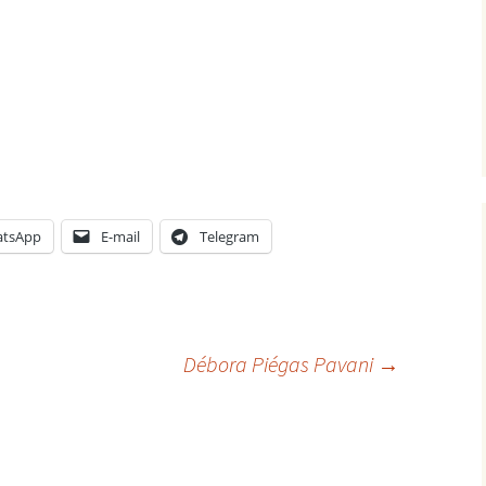
tsApp
E-mail
Telegram
Débora Piégas Pavani
→