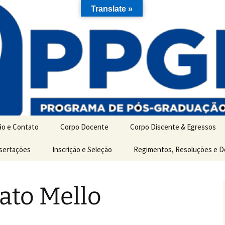
Translate »
ão e Contato
Corpo Docente
Corpo Discente & Egressos
ão
ssertações
Inscrição e Seleção
Discentes de Mestrado
Regimentos, Resoluções e 
es
Discentes de Doutorado
ato Mello
Egressos